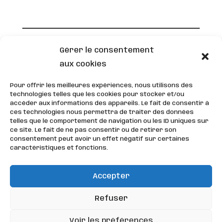
Rejoindre la newsletter et profitez
Gérer le consentement
d’actualités exclusives :
aux cookies
Pour offrir les meilleures expériences, nous utilisons des
Adresse
technologies telles que les cookies pour stocker et/ou
e-
accéder aux informations des appareils. Le fait de consentir à
mail
ces technologies nous permettra de traiter des données
*
telles que le comportement de navigation ou les ID uniques sur
ce site. Le fait de ne pas consentir ou de retirer son
consentement peut avoir un effet négatif sur certaines
caractéristiques et fonctions.
Accepter
Refuser
Voir les préférences